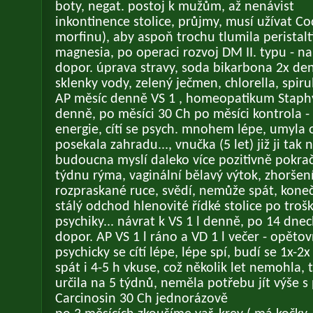
boty, negat. postoj k mužům, až nenávist
inkontinence stolice, průjmy, musí užívat Co
morfinu), aby aspoň trochu tlumila peristalti
magnesia, po operaci rozvoj DM II. typu - na
dopor. úprava stravy, soda bikarbona 2x den
sklenky vody, zelený ječmen, chlorella, spirul
AP měsíc denně VS 1 , homeopatikum Staphy
denně, po měsíci 30 Ch po měsíci kontrola -
energie, cítí se psych. mnohem lépe, umyla
posekala zahradu..., vnučka (5 let) již ji tak
budoucna myslí daleko více pozitivně pokrač
týdnu rýma, vaginální bělavý výtok, zhoršen
rozpraskané ruce, svědí, nemůže spát, konečn
stálý odchod hlenovité řídké stolice po troš
psychiky... návrat k VS 1 l denně, po 14 dne
dopor. AP VS 1 l ráno a VD 1 l večer - opětov
psychicky se cítí lépe, lépe spí, budí se 1x-2
spát i 4-5 h vkuse, což několik let nemohla, 
určila na 5 týdnů, neměla potřebu jít výše s p
Carcinosin 30 Ch jednorázově