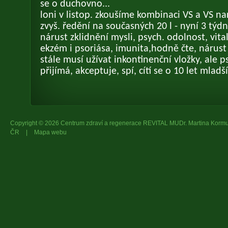
se o duchovno...
loni v listop. zkoušíme kombinaci VS a VS nará
zvyš. ředění na současných 20 l - nyní 3 týd
nárust zklidnění mysli, psych. odolnost, vital
ekzém i psoriása, imunita,hodně čte, nárust
stále musí užívat inkontinenční vložky, ale p
přijímá, akceptuje, spí, cítí se o 10 let mladší
Copyright © 2026 Centrum zdraví a regenerace REVITAL MUDr. Martina Kor
ČR
|
Mapa webu