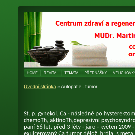
HOME
REVITAL
TÉMATA
PŘEDNÁŠKY
VELICHOVK
Úvodní stránka
» Autopatie - tumor
St. p. gynekol. Ca - následně po hysterektom
chemoTh, aktinoTh,depresivní psychosynd
paní 56 let, před 3 léty - jaro - květen 2009 -
exulcerovaný Ca tumor dělož. hrdla, s meta