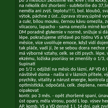
po 3 měsících zkoušíme vař. krev ( má kočky, p
na několik dní zhoršení - subfebrilie do 37,5st
neměla ani zvýš. teplotu!!!), bol. kloubů, sv
výtok, páchne z úst...úprava stravy,úplně v
a cukr, bílou mouku, černou kávu omezila, zvy
vilcacoru, lapacho - sama omezila mírně kort
DM poradně glykemie v normě, snižuje si dávk
lépe. pokračujeme střídavě po týdnu VS a VD
měsíce, více uvolňuje emoce, když vidí doje
tak pláče, vadí jí, že se sebou dcera nechce 
má výborné vztahy, celk. se cítí psych. lépe,
ekzému, ložiska psoriásy se zmenšily o 1/3,
šupinatí
po 1/2 r. odjíždí na měsíc do lázní, AP VD 6 l 
návštěvě doma - našla si v lázních přítele, v
psychiky, vitality a nárust energie, kontrola 
optimistická, odpočatá, celk. zlepšena, nem
oipakovat
kontr. po 3 měs. - opět zhoršené spaní, úna
úst opary, měla virosu, podd L lop. výsev her
AP, komb. VS a VD denně 1 l, 14 dní, pak zvy