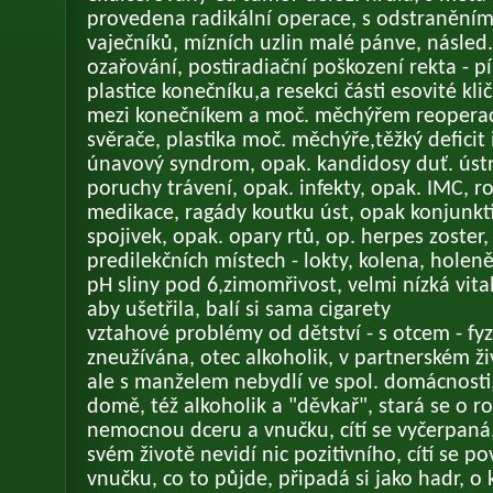
provedena radikální operace, s odstranění
vaječníků, mízních uzlin malé pánve, násled
ozařování, postiradiační poškození rekta - p
plastice konečníku,a resekci části esovité klič
mezi konečníkem a moč. měchýřem reoperac
svěrače, plastika moč. měchýře,těžký deficit
únavový syndrom, opak. kandidosy duť. ústn
poruchy trávení, opak. infekty, opak. IMC, r
medikace, ragády koutku úst, opak konjunkti
spojivek, opak. opary rtů, op. herpes zoster
predilekčních místech - lokty, kolena, holeně.
pH sliny pod 6,zimomřivost, velmi nízká vital
aby ušetřila, balí si sama cigarety
vztahové problémy od dětství - s otcem - fy
zneužívána, otec alkoholik, v partnerském ži
ale s manželem nebydlí ve spol. domácnosti
domě, též alkoholik a "děvkař", stará se o 
nemocnou dceru a vnučku, cítí se vyčerpaná, 
svém životě nevidí nic pozitivního, cítí se p
vnučku, co to půjde, připadá si jako hadr, o 