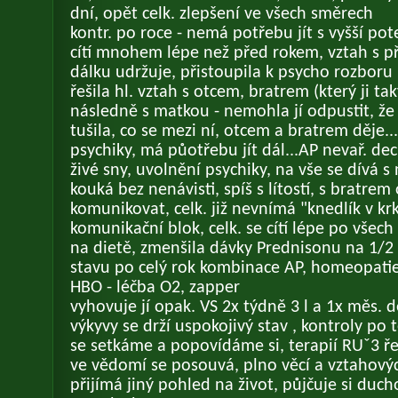
dní, opět celk. zlepšení ve všech směrech
kontr. po roce - nemá potřebu jít s vyšší pote
cítí mnohem lépe než před rokem, vztah s př
dálku udržuje, přistoupila k psycho rozboru
řešila hl. vztah s otcem, bratrem (který ji ta
následně s matkou - nemohla jí odpustit, že j
tušila, co se mezi ní, otcem a bratrem děje..
psychiky, má půotřebu jít dál...AP nevař. dec
živé sny, uvolnění psychiky, na vše se dívá 
kouká bez nenávisti, spíš s lítostí, s bratrem
komunikovat, celk. již nevnímá "knedlík v krk
komunikační blok, celk. se cítí lépe po všec
na dietě, zmenšila dávky Prednisonu na 1/2
stavu po celý rok kombinace AP, homeopatie
HBO - léčba O2, zapper
vyhovuje jí opak. VS 2x týdně 3 l a 1x měs. 
výkyvy se drží uspokojivý stav , kontroly po t
se setkáme a popovídáme si, terapií RUˇ3 ře
ve vědomí se posouvá, plno věcí a vztahovýc
přijímá jiný pohled na život, půjčuje si duch