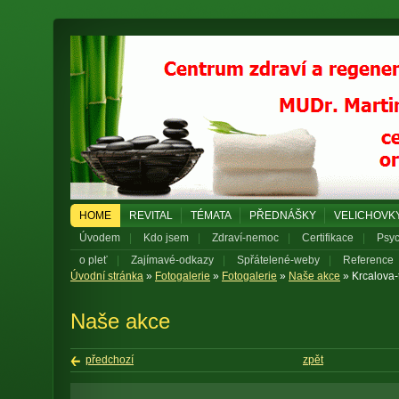
HOME
REVITAL
TÉMATA
PŘEDNÁŠKY
VELICHOVK
Úvodem
|
Kdo jsem
|
Zdraví-nemoc
|
Certifikace
|
Psyc
o pleť
|
Zajímavé-odkazy
|
Spřátelené-weby
|
Reference
Úvodní stránka
»
Fotogalerie
»
Fotogalerie
»
Naše akce
» Krcalova-
Naše akce
předchozí
zpět