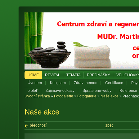
HOME
REVITAL
TÉMATA
PŘEDNÁŠKY
VELICHOVK
Úvodem
|
Kdo jsem
|
Zdraví-nemoc
|
Certifikace
|
Psyc
o pleť
|
Zajímavé-odkazy
|
Spřátelené-weby
|
Reference
Úvodní stránka
»
Fotogalerie
»
Fotogalerie
»
Naše akce
» Prednaska
Naše akce
předchozí
zpět